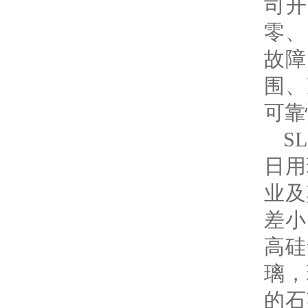
司
零、
故障
围、
可靠
S
日用
业及
差小
高硅
璃，
的石