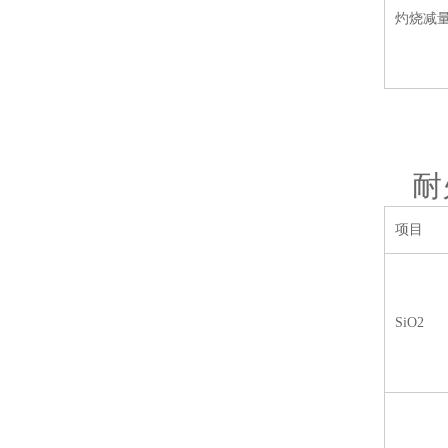
灼烧减
耐
项目
SiO2