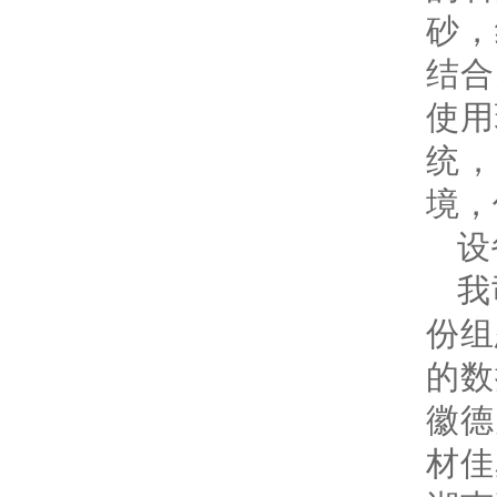
砂，
结合
使用
统
境，
设
我
份组
的数
徽德
材佳