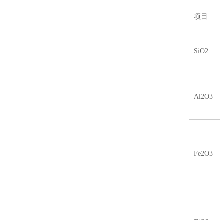
项目
SiO2
Al2O3
Fe2O3