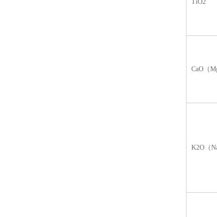
TiO2
CaO（M
K2O（N