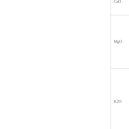
CaO
MgO
K2O