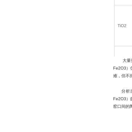
TiO2
大量瓷
CaO（
Fe2O
难，但不
分析古
Fe2O
窑口间的
K2O（